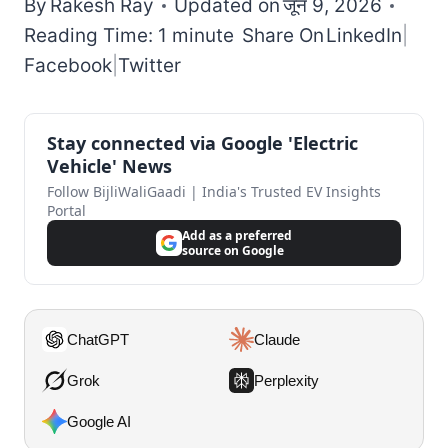
By
Rakesh Ray
Updated on
जून 9, 2026
Reading Time: 1 minute
Share On
LinkedIn
|
Facebook
|
Twitter
Stay connected via Google 'Electric
Vehicle' News
Follow BijliWaliGaadi | India's Trusted EV Insights
Portal
Add as a preferred
source on Google
ChatGPT
Claude
Grok
Perplexity
Google AI