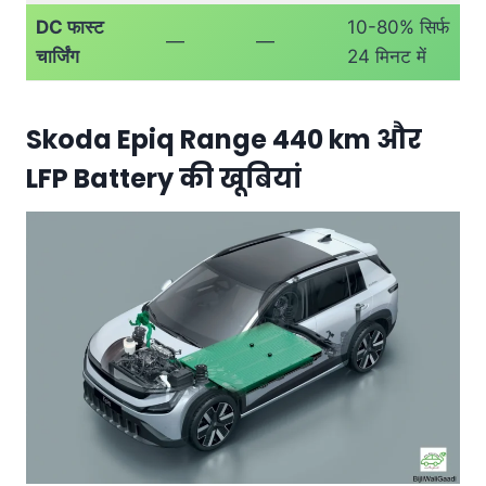
DC फास्ट
10-80% सिर्फ
—
—
चार्जिंग
24 मिनट में
Skoda Epiq Range 440 km और
LFP Battery की खूबियां