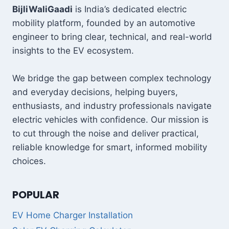
राजा!
BijliWaliGaadi
is India’s dedicated electric
कीमत,
mobility platform, founded by an automotive
बैटरी,
engineer to bring clear, technical, and real-world
PM
insights to the EV ecosystem.
E-
DRIVE
सब्सिडी
We bridge the gap between complex technology
और
and everyday decisions, helping buyers,
लोन
की
enthusiasts, and industry professionals navigate
पूरी
electric vehicles with confidence. Our mission is
सच्चाई
to cut through the noise and deliver practical,
reliable knowledge for smart, informed mobility
choices.
POPULAR
EV Home Charger Installation