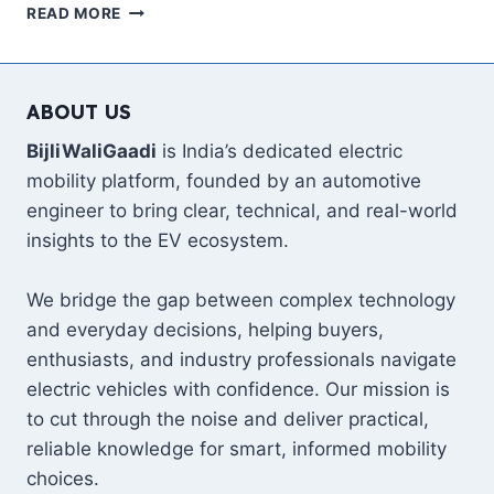
EV
READ MORE
CHARGING
2026:
अब
चार्जिंग
ABOUT US
की
टेंशन
BijliWaliGaadi
is India’s dedicated electric
खत्म!
mobility platform, founded by an automotive
जानिए
engineer to bring clear, technical, and real-world
सबसे
insights to the EV ecosystem.
दमदार
और
स्मार्ट
We bridge the gap between complex technology
तरीका
and everyday decisions, helping buyers,
enthusiasts, and industry professionals navigate
electric vehicles with confidence. Our mission is
to cut through the noise and deliver practical,
reliable knowledge for smart, informed mobility
choices.