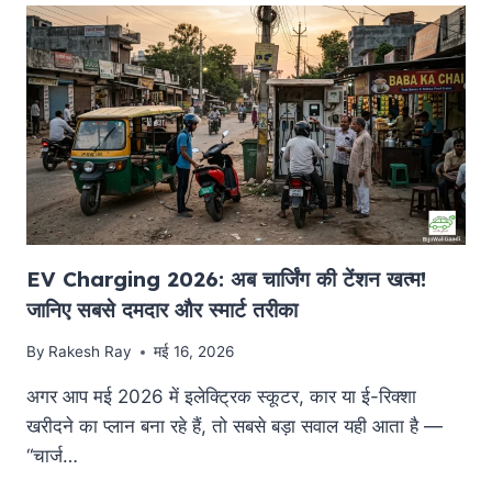
दौड़ेगी
गाड़ी!
PM
SURYA
GHAR
YOJANA
से
घर
पर
लगाएं
सोलर,
2
EV Charging 2026: अब चार्जिंग की टेंशन खत्म!
साल
जानिए सबसे दमदार और स्मार्ट तरीका
में
पैसा
By
Rakesh Ray
मई 16, 2026
वसूल
अगर आप मई 2026 में इलेक्ट्रिक स्कूटर, कार या ई-रिक्शा
खरीदने का प्लान बना रहे हैं, तो सबसे बड़ा सवाल यही आता है —
“चार्ज…