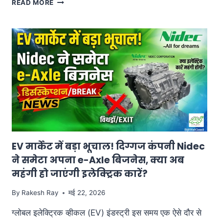
READ MORE
SUZUKI
का
नया
पावरहाउस:
खरखौदा
प्लांट
में
कमर्शियल
प्रोडक्शन
शुरू,
अब
फटाफट
मिलेगी
आपकी
EV मार्केट में बड़ा भूचाल! दिग्गज कंपनी Nidec
पसंदीदा
ने समेटा अपना e-Axle बिजनेस, क्या अब
कारों
महंगी हो जाएंगी इलेक्ट्रिक कारें?
की
डिलीवरी!
By
Rakesh Ray
मई 22, 2026
ग्लोबल इलेक्ट्रिक व्हीकल (EV) इंडस्ट्री इस समय एक ऐसे दौर से