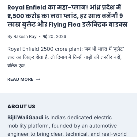
Royal Enfield का महा-प्लान! आंध्र प्रदेश में
अब
तक
₹2,500 करोड़ का नया प्लांट, हर साल बनेंगी 9
की
लाख बुलेट और Flying Flea इलेक्ट्रिक बाइक्स
सबसे
बड़ी
By
Rakesh Ray
मई 20, 2026
क्रांति
Royal Enfield 2500 crore plant: जब भी भारत में ‘बुलेट‘
शब्द का जिक्र होता है, तो दिमाग में किसी गाड़ी की तस्वीर नहीं,
बल्कि एक…
ROYAL
READ MORE
ENFIELD
का
महा-
प्लान!
ABOUT US
आंध्र
प्रदेश
BijliWaliGaadi
is India’s dedicated electric
में
mobility platform, founded by an automotive
₹2,500
engineer to bring clear, technical, and real-world
करोड़