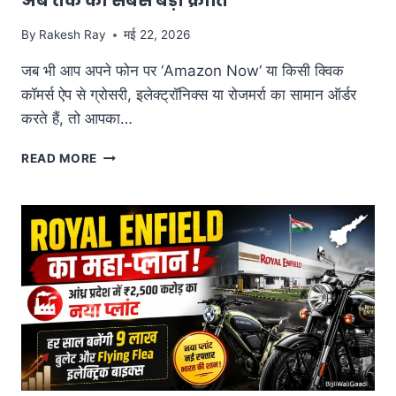
अब तक की सबसे बड़ी क्रांति
जाएंगी
इलेक्ट्रिक
By
Rakesh Ray
मई 22, 2026
कारें?
जब भी आप अपने फोन पर ‘Amazon Now‘ या किसी क्विक
कॉमर्स ऐप से ग्रोसरी, इलेक्ट्रॉनिक्स या रोजमर्रा का सामान ऑर्डर
करते हैं, तो आपका…
AMAZON
READ MORE
के
लिए
दौड़ेंगे
EICHER
के
1000
इलेक्ट्रिक
ट्रक!
कमर्शियल
EV
मार्केट
में
आई