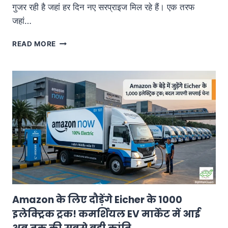
गुजर रही है जहां हर दिन नए सरप्राइज मिल रहे हैं। एक तरफ
जहां…
EV
READ MORE
मार्केट
में
बड़ा
भूचाल!
दिग्गज
कंपनी
NIDEC
ने
समेटा
अपना
E-
AXLE
बिजनेस,
क्या
Amazon के लिए दौड़ेंगे Eicher के 1000
अब
इलेक्ट्रिक ट्रक! कमर्शियल EV मार्केट में आई
महंगी
हो