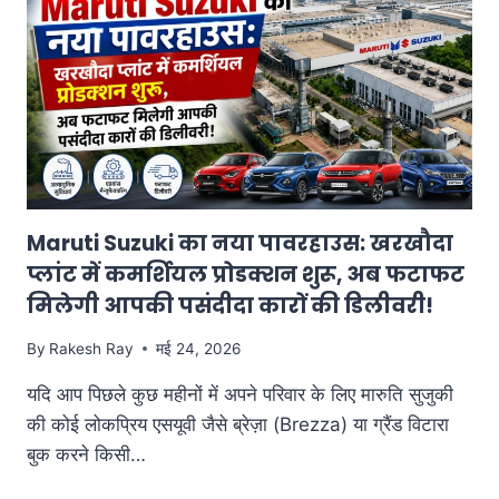
2026:
यूपी,
बिहार
और
राजस्थान
के
पेट्रोल
दामों
के
सामने
Maruti Suzuki का नया पावरहाउस: खरखौदा
क्यों
फेल
प्लांट में कमर्शियल प्रोडक्शन शुरू, अब फटाफट
है
मिलेगी आपकी पसंदीदा कारों की डिलीवरी!
1.5%
की
By
Rakesh Ray
मई 24, 2026
बढ़ोतरी?
यदि आप पिछले कुछ महीनों में अपने परिवार के लिए मारुति सुजुकी
की कोई लोकप्रिय एसयूवी जैसे ब्रेज़ा (Brezza) या ग्रैंड विटारा
बुक करने किसी…
MARUTI