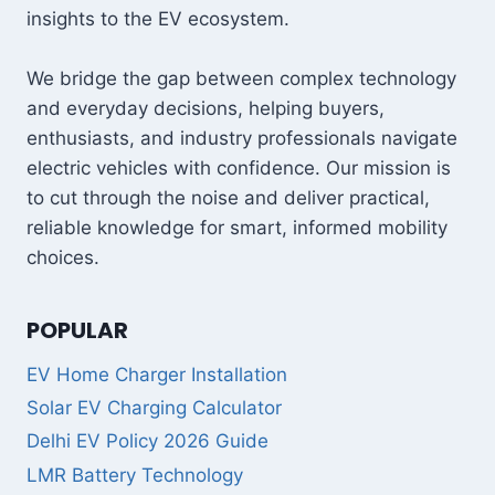
insights to the EV ecosystem.
का
नया
प्लांट,
We bridge the gap between complex technology
हर
and everyday decisions, helping buyers,
साल
बनेंगी
enthusiasts, and industry professionals navigate
9
electric vehicles with confidence. Our mission is
लाख
to cut through the noise and deliver practical,
बुलेट
reliable knowledge for smart, informed mobility
और
FLYING
choices.
FLEA
इलेक्ट्रिक
बाइक्स
POPULAR
EV Home Charger Installation
Solar EV Charging Calculator
Delhi EV Policy 2026 Guide
LMR Battery Technology