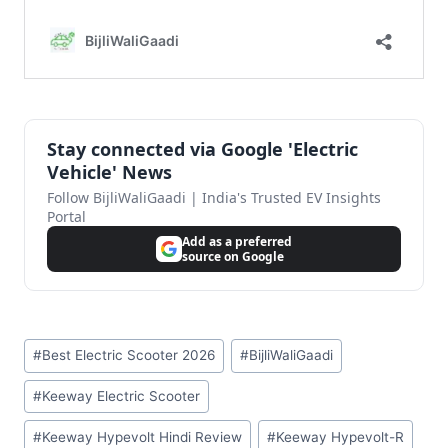
Stay connected via Google 'Electric
Vehicle' News
Follow BijliWaliGaadi | India's Trusted EV Insights
Portal
Add as a preferred
source on Google
Post
#
Best Electric Scooter 2026
#
BijliWaliGaadi
Tags:
#
Keeway Electric Scooter
#
Keeway Hypevolt Hindi Review
#
Keeway Hypevolt-R