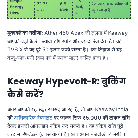
Simple
115
₹2.35
6.5
रेंज ज़्यादा है पर कीमत भी
Energy
किमी/
लाख
kWh
बहुत ज़्यादा है
Ultra
घंटा
मुकाबले का नतीजा:
Ather 450 Apex की तुलना में Keeway
आपको बड़ी बैटरी, ज़्यादा टॉप स्पीड और ज़्यादा रेंज देता है
। वहीं
TVS X से यह पूरे 50 हजार रुपये सस्ता है
। इस लिहाज से यह
वैल्यू-फॉर-मनी (कम पैसे में ज़्यादा माल) साबित होता है
।
Keeway Hypevolt-R: बुकिंग
कैसे करें?
अगर आपको यह स्कूटर पसंद आ रहा है, तो आप Keeway India
की
आधिकारिक वेबसाइट
पर जाकर सिर्फ
₹5,000 की टोकन राशि
देकर इसकी ऑनलाइन बुकिंग कर सकते हैं। यह बुकिंग राशि पूरी
तरह से रिफंडेबल (वापस योग्य) है। आप अपने नजदीकी डीलरशिप