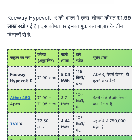
Keeway Hypevolt-R की भारत में एक्स-शोरूम कीमत
₹1.99
लाख
रखी गई है
। इस कीमत पर इसका मुकाबला बाज़ार के तीन
दिग्गजों से है:
कीमत
बैटरी
टॉप
स्कूटर का नाम
मुख्य अंतर
(अनुमानित)
क्षमता
स्पीड
115
Keeway
5.04
ADAS, रिवर्स कैमरा, दो
₹1.99 लाख
किमी/
Hypevolt-R
kWh
हटाने योग्य बैटरी
घंटा
100
Ather 450
₹1.90 –
3.7
बैटरी छोटी है और रेंज भी
किमी/
Apex
₹1.95 लाख
kWh
कम मिलती है
घंटा
105
₹2.50
4.44
यह कीवे से ₹50,000
TVS
X
किमी/
लाख
kWh
महंगा है
घंटा