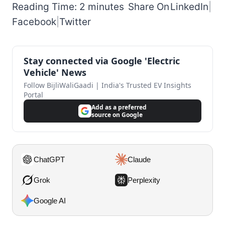
Reading Time: 2 minutes
Share On
LinkedIn
|
Facebook
|
Twitter
Stay connected via Google 'Electric
Vehicle' News
Follow BijliWaliGaadi | India's Trusted EV Insights
Portal
Add as a preferred
source on Google
ChatGPT
Claude
Grok
Perplexity
Google AI